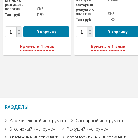
Материал
режущего
Материал
полотна
SК5
режущего
полотна
SК5
Тип труб
ПВХ
Тип труб
ПВХ
В корзину
В корзину
Купить в 1 клик
Купить в 1 клик
РАЗДЕЛЫ
Измерительный инструмент
Слесарный инструмент
Столярный инструмент
Режущий инструмент
Крепежный инструмент
Автомобильный инструмент