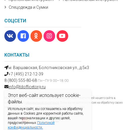
Спецодежда и Сумки
СОЦСЕТИ
КОНТАКТЫ
м. Варшавская, Болотниковская ул., д.5к3
+7 (495) 212-12-39
8 (800) 555-80-68
Пн—Пт 9:00—18:00
info@tdofficetorg.ru
Этот веб-сайт использует cookie-
Мы получаем и обрабатываем персональные данные посетителей нашего сайта в
файлы.
соответствии с
официальной политикой
. Если вы не даете согласия на обработку своих
персональных данных, вам необходимо покинуть наш сайт.
Используя сайт, вы соглашаетесь на обработку
данных в Cookies для корректной работы сайта,
вашей персонализации и других целей,
предусмотренных
Политикой
конфиденциальности.