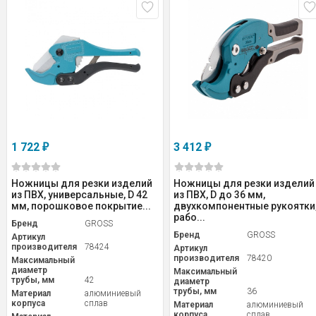
1 722
3 412
₽
₽
Ножницы для резки изделий
Ножницы для резки изделий
из ПВХ, универсальные, D 42
из ПВХ, D до 36 мм,
мм, порошковое покрытие...
двухкомпонентные рукоятки
рабо...
Бренд
GROSS
Бренд
GROSS
Артикул
производителя
78424
Артикул
производителя
78420
Максимальный
диаметр
Максимальный
трубы, мм
42
диаметр
трубы, мм
36
Материал
алюминиевый
корпуса
сплав
Материал
алюминиевый
корпуса
сплав