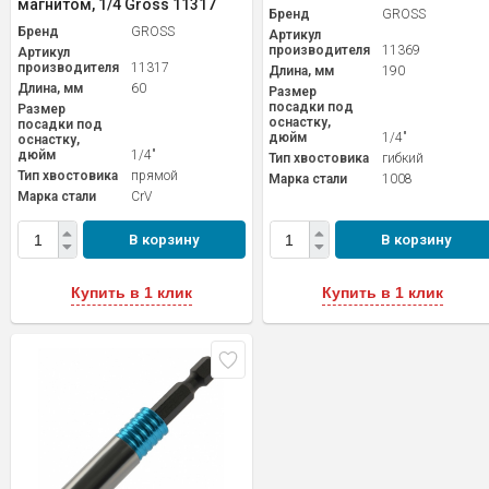
магнитом, 1/4 Gross 11317
Бренд
GROSS
Бренд
GROSS
Артикул
производителя
11369
Артикул
производителя
11317
Длина, мм
190
Длина, мм
60
Размер
посадки под
Размер
оснастку,
посадки под
дюйм
1/4"
оснастку,
дюйм
1/4"
Тип хвостовика
гибкий
Тип хвостовика
прямой
Марка стали
1008
Марка стали
CrV
В корзину
В корзину
Купить в 1 клик
Купить в 1 клик