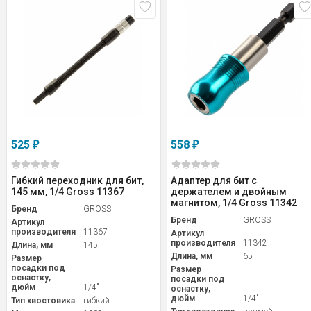
525
558
₽
₽
Гибкий переходник для бит,
Адаптер для бит с
145 мм, 1/4 Gross 11367
держателем и двойным
магнитом, 1/4 Gross 11342
Бренд
GROSS
Бренд
GROSS
Артикул
производителя
11367
Артикул
производителя
11342
Длина, мм
145
Длина, мм
65
Размер
посадки под
Размер
оснастку,
посадки под
дюйм
1/4"
оснастку,
дюйм
1/4"
Тип хвостовика
гибкий