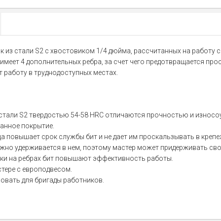
ок из стали S2 с хвостовиком 1/4 дюйма, рассчитанных на работу
 имеет 4 дополнительных ребра, за счет чего предотвращается пр
 работу в труднодоступных местах.
стали S2 твердостью 54-58 HRC отличаются прочностью и износ
анное покрытие.
 повышает срок службы бит и не дает им проскальзывать в крепе
ежно удерживается в нем, поэтому мастер может придерживать св
ки на ребрах бит повышают эффективность работы.
тере с европодвесом.
зовать для бригады работников.