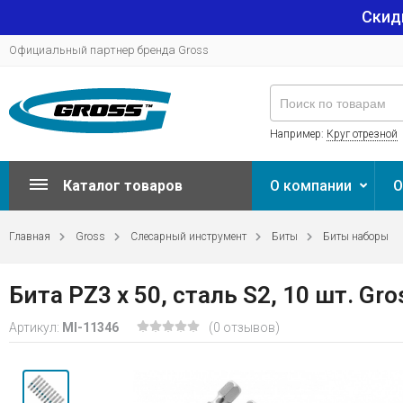
Скид
Официальный партнер бренда Gross
Например:
Круг отрезной
Каталог товаров
О компании
О
Главная
Gross
Слесарный инструмент
Биты
Биты наборы
Бита РZ3 х 50, сталь S2, 10 шт. Gr
Артикул:
MI-11346
(0 отзывов)