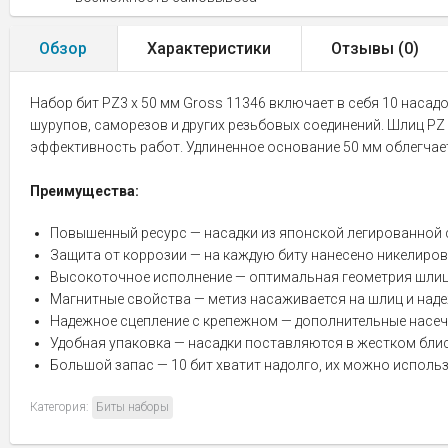
Обзор
Характеристики
Отзывы (
0
)
Набор бит PZ3 х 50 мм Gross 11346 включает в себя 10 насад
шурупов, саморезов и других резьбовых соединений. Шлиц PZ
эффективность работ. Удлиненное основание 50 мм облегчает
Преимущества:
Повышенный ресурс — насадки из японской легированной 
Защита от коррозии — на каждую биту нанесено никелиров
Высокоточное исполнение — оптимальная геометрия шлица
Магнитные свойства — метиз насаживается на шлиц и над
Надежное сцепление с крепежном — дополнительные насеч
Удобная упаковка — насадки поставляются в жестком блис
Большой запас — 10 бит хватит надолго, их можно исполь
Категория:
Биты наборы