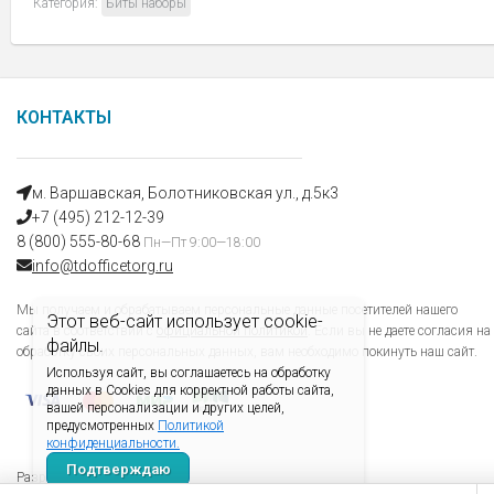
Категория:
Биты наборы
КОНТАКТЫ
м. Варшавская, Болотниковская ул., д.5к3
+7 (495) 212-12-39
8 (800) 555-80-68
Пн—Пт 9:00—18:00
info@tdofficetorg.ru
Мы получаем и обрабатываем персональные данные посетителей нашего
Этот веб-сайт использует cookie-
сайта в соответствии с
официальной политикой
. Если вы не даете согласия на
файлы.
обработку своих персональных данных, вам необходимо покинуть наш сайт.
Используя сайт, вы соглашаетесь на обработку
данных в Cookies для корректной работы сайта,
вашей персонализации и других целей,
предусмотренных
Политикой
конфиденциальности.
Подтверждаю
Разработано 10 Вёрст