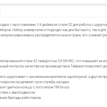
насадок с хвостовиками 1/4 дюйма из стали S2 для работы с шуру
иборов. Набор универсален и подходит как для бытового, так и д
нагрузка равномерно распределяется на все грани, это снижает 
легированной стали S2 твердостью 54-58 HRC, что повышает их и
ьный контроль качества на производстве в Тайване позволяют д
ять шуруповерт с насаженным крепежом одной рукой, а другой пр
покрытие продлевает срок службы насадок.
вует цветное кольцо с логотипом ТМ Gross.
стере с европодвесом.
ения бригады работников.