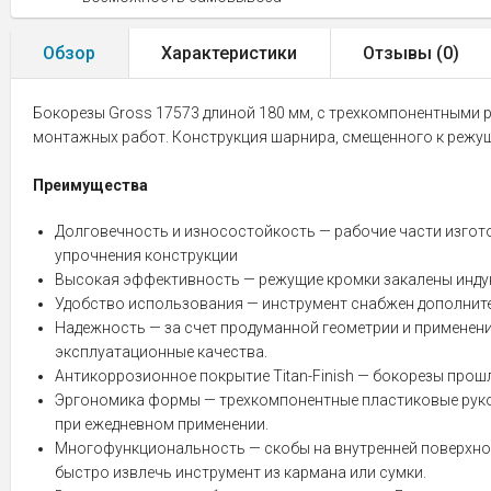
Обзор
Характеристики
Отзывы (
0
)
Бокорезы Gross 17573 длиной 180 мм, с трехкомпонентными р
монтажных работ. Конструкция шарнира, смещенного к режущ
Преимущества
Долговечность и износостойкость — рабочие части изгото
упрочнения конструкции
Высокая эффективность — режущие кромки закалены индук
Удобство использования — инструмент снабжен дополните
Надежность — за счет продуманной геометрии и применен
эксплуатационные качества.
Антикоррозионное покрытие Titan-Finish — бокорезы прош
Эргономика формы — трехкомпонентные пластиковые рукоя
при ежедневном применении.
Многофункциональность — скобы на внутренней поверхнос
быстро извлечь инструмент из кармана или сумки.