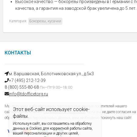
Высокое качество — бокорезы произведены в Германии с 
качества, а гарантия на заводской брак увеличена до 5 лет.
Категория:
Бокорезы, кусачки
КОНТАКТЫ
м. Варшавская, Болотниковская ул., д.5к3
+7 (495) 212-12-39
8 (800) 555-80-68
Пн—Пт 9:00—18:00
info@tdofficetorg.ru
Мы получаем и обрабатываем персональные данные посетителей нашего
Этот веб-сайт использует cookie-
сайта в соответствии с
официальной политикой
. Если вы не даете согласия на
файлы.
обработку своих персональных данных, вам необходимо покинуть наш сайт.
Используя сайт, вы соглашаетесь на обработку
данных в Cookies для корректной работы сайта,
вашей персонализации и других целей,