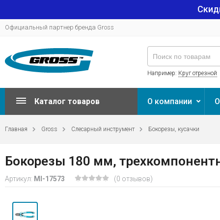
Скид
Официальный партнер бренда Gross
Например:
Круг отрезной
Каталог товаров
О компании
О
Главная
Gross
Слесарный инструмент
Бокорезы, кусачки
Бокорезы 180 мм, трехкомпонентн
Артикул:
MI-17573
(0 отзывов)