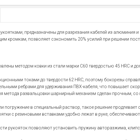
укоятками, предназначены для разрезания кабелей из алюминия и 
им кромкам, позволяет сэкономить 20% усилий при решении пост
влены методом ковки из стали марки C60 твердостью 45 HRC и д
ционными токами до твердости 62 HRC, поэтому бокорезы справл
льными ребрами для удерживания ПВХ-кабеля, что повышает скоро
ия метода развальцовки шарнирный механизм сделан прочным, со 
ли погружение в специальный раствор, такое решение продлевает 
тки с резиновыми вставками удобно лежат в руке, обеспечивают 
ти рукояток позволяют установить пружину авторазжима, клипсу 