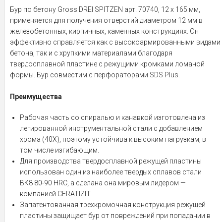
Бур по бетону Gross DREI SPITZEN арт. 70740, 12 x 165 мм,
применяется для получения отверстий диаметром 12 мм в
железобетонных, кирпичных, каменных конструкциях. Он
эффективно справляется как с высокоармированными видами
бетона, так и с хрупкими материалами благодаря
твердосплавной пластине с режущими кромками ломаной
формы. Бур совместим с перфораторами SDS Plus.
Преимущества
Рабочая часть со спиралью и канавкой изготовлена из
легированной инструментальной стали с добавлением
хрома (40Х), поэтому устойчива к высоким нагрузкам, в
том числе изгибающим.
Для производства твердосплавной режущей пластины
использован один из наиболее твердых сплавов стали
ВК8 80-90 HRC, а сделана она мировым лидером —
компанией CERATIZIT.
Запатентованная трехкромочная конструкция режущей
пластины защищает бур от повреждений при попадании в