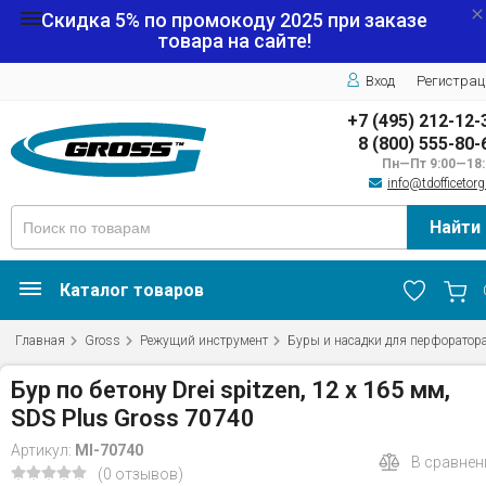
Скидка 5% по промокоду
2025
при заказе
товара на сайте!
Вход
Регистрац
+7 (495) 212-12-
8 (800) 555-80-
Пн—Пт 9:00—18:
info@tdofficetorg
Найти
Каталог товаров
Главная
Gross
Режущий инструмент
Буры и насадки для перфоратор
Бур по бетону Drei spitzen, 12 х 165 мм,
SDS Plus Gross 70740
Артикул:
MI-70740
В сравнен
(0 отзывов)