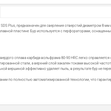
 SDS Plus, предназначен для сверления отверстий диаметром 8 мм в
вной пластине. Бур используется с перфораторами, оснащенными 
ердого сплава карбида вольфрама 80-90 HRC легко справляется с
егированной стали, а верхний слой закален токами высокой часто
ой вершиной эффективно удаляет пыль, в результате бур не пере
ании по полностью автоматизированной технологии, что гарантир