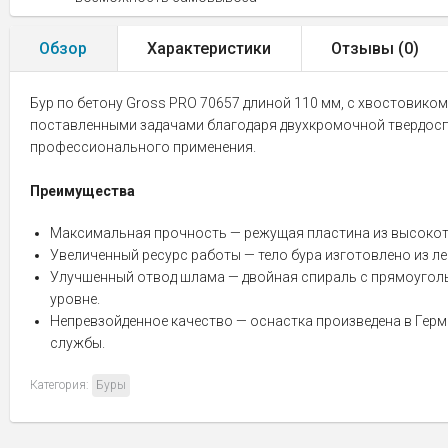
Обзор
Характеристики
Отзывы (
0
)
Бур по бетону Gross PRO 70657 длиной 110 мм, с хвостовиком
поставленными задачами благодаря двухкромочной твердоспла
профессионального применения.
Преимущества
Максимальная прочность — режущая пластина из высокотв
Увеличенный ресурс работы — тело бура изготовлено из л
Улучшенный отвод шлама — двойная спираль с прямоугольн
уровне.
Непревзойденное качество — оснастка произведена в Герм
службы.
Категория:
Буры