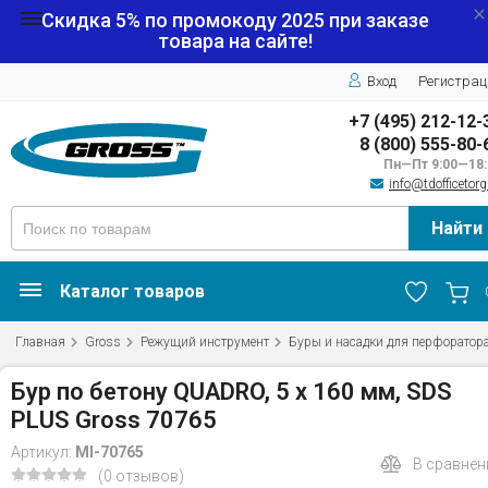
Скидка 5% по промокоду
2025
при заказе
товара на сайте!
Вход
Регистрац
+7 (495) 212-12-
8 (800) 555-80-
Пн—Пт 9:00—18:
info@tdofficetorg
Найти
Каталог товаров
Главная
Gross
Режущий инструмент
Буры и насадки для перфоратор
Бур по бетону QUADRO, 5 x 160 мм, SDS
PLUS Gross 70765
Артикул:
MI-70765
В сравнен
(0 отзывов)