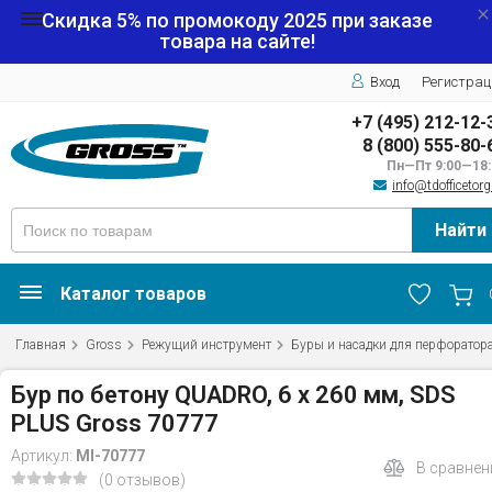
Скидка 5% по промокоду
2025
при заказе
товара на сайте!
Вход
Регистрац
+7 (495) 212-12-
8 (800) 555-80-
Пн—Пт 9:00—18:
info@tdofficetorg
Найти
Каталог товаров
Главная
Gross
Режущий инструмент
Буры и насадки для перфоратор
Бур по бетону QUADRO, 6 x 260 мм, SDS
PLUS Gross 70777
Артикул:
MI-70777
В сравнен
(0 отзывов)