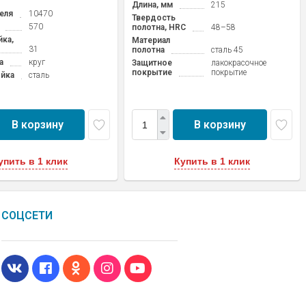
Длина, мм
215
еля
10470
Твердость
570
полотна, HRC
48–58
ка,
Материал
31
полотна
сталь 45
а
круг
Защитное
лакокрасочное
покрытие
покрытие
ойка
сталь
В корзину
В корзину
упить в 1 клик
Купить в 1 клик
СОЦСЕТИ