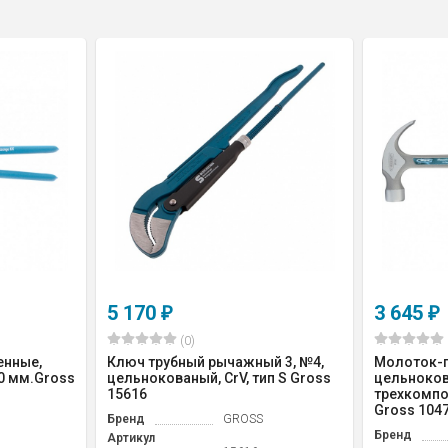
5 170
3 645
₽
₽
(0)
енные,
Ключ трубный рычажный 3, №4,
Молоток-г
0 мм.Gross
цельнокованый, CrV, тип S Gross
цельноков
15616
трехкомпо
Gross 104
Бренд
GROSS
Бренд
Артикул