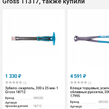
Gross 11317, также купили
1 330
4 591
₽
₽
(0)
(0)
Зубило-скарпель, 300 х 25 мм-1
Клещи торцевые, усил
Gross 18712
обливные рукоятки, 30
17995
Бренд
GROSS
Бренд
GROSS
Артикул
производителя
18712
Артикул