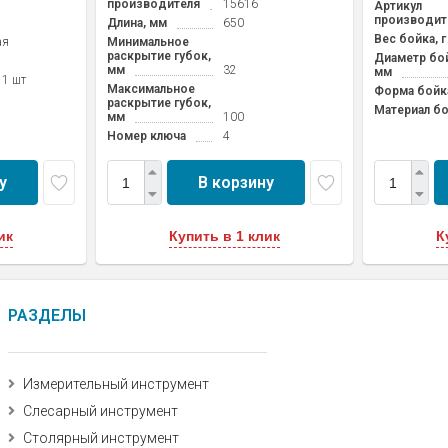
производителя
15616
Артикул
производит
Длина, мм
650
Вес бойка, г
ая
Минимальное
раскрытие губок,
Диаметр бой
мм
32
мм
 1 шт
Максимальное
Форма бойк
раскрытие губок,
Материал б
мм
100
Номер ключа
4
у
В корзину
ик
Купить в 1 клик
К
РАЗДЕЛЫ
Измерительный инструмент
Слесарный инструмент
Столярный инструмент