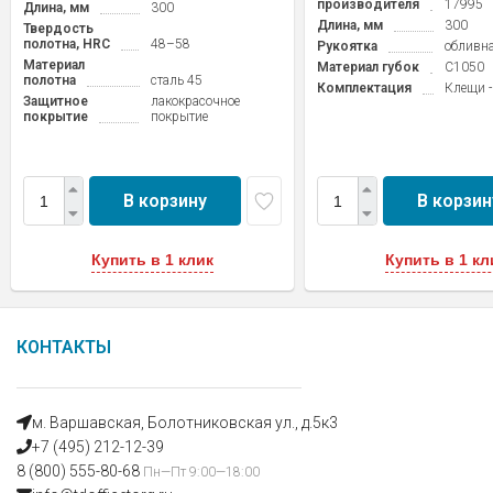
производителя
17995
Длина, мм
300
Длина, мм
300
Твердость
полотна, HRC
48–58
Рукоятка
обливн
Материал
Материал губок
C1050
полотна
сталь 45
Комплектация
Клещи -
Защитное
лакокрасочное
покрытие
покрытие
В корзину
В корзин
Купить в 1 клик
Купить в 1 кл
КОНТАКТЫ
м. Варшавская, Болотниковская ул., д.5к3
+7 (495) 212-12-39
8 (800) 555-80-68
Пн—Пт 9:00—18:00