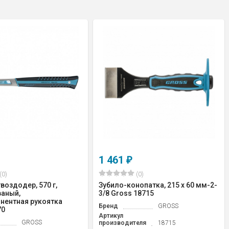
1 461
₽
(0)
(0)
воздодер, 570 г,
Зубило-конопатка, 215 х 60 мм-2-
аный,
3/8 Gross 18715
нентная рукоятка
Бренд
GROSS
70
Артикул
GROSS
производителя
18715