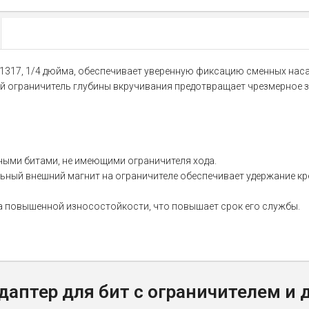
11317, 1/4 дюйма, обеспечивает уверенную фиксацию сменных наса
 ограничитель глубины вкручивания предотвращает чрезмерное за
ными битами, не имеющими ограничителя хода.
льный внешний магнит на ограничителе обеспечивает удержание кр
а повышенной износостойкости, что повышает срок его службы.
даптер для бит с ограничителем и