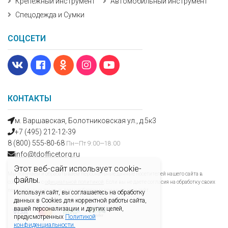
Крепежный инструмент
Автомобильный инструмент
Спецодежда и Сумки
СОЦСЕТИ
КОНТАКТЫ
м. Варшавская, Болотниковская ул., д.5к3
+7 (495) 212-12-39
8 (800) 555-80-68
Пн—Пт 9:00—18:00
info@tdofficetorg.ru
Этот веб-сайт использует cookie-
Мы получаем и обрабатываем персональные данные посетителей нашего сайта в
файлы.
соответствии с
официальной политикой
. Если вы не даете согласия на обработку своих
персональных данных, вам необходимо покинуть наш сайт.
Используя сайт, вы соглашаетесь на обработку
данных в Cookies для корректной работы сайта,
вашей персонализации и других целей,
предусмотренных
Политикой
конфиденциальности.