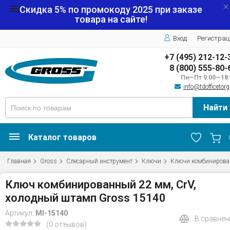
Скидка 5% по промокоду
2025
при заказе
товара на сайте!
Вход
Регистрац
+7 (495) 212-12-
8 (800) 555-80-
Пн—Пт 9:00—18:
info@tdofficetorg
Найти
Каталог товаров
Главная
Gross
Слесарный инструмент
Ключи
Ключи комбинирова
Ключ комбинированный 22 мм, CrV,
холодный штамп Gross 15140
Артикул:
MI-15140
В сравнен
(0 отзывов)