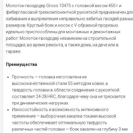
Молоток-гвоздодер Gross 10475 с головкой весом 450 г и
фибергласовой трехкомпонентной рукояткой предназначен дл
забивания и выпрямления неправильно забитых гвоздей разны
размеров. Круглый боек и носок с V-образной прорезью
идеально приспособлены для монтажных и демонтажных
работ. Молоток-гвоздодер незаменим на строительной
площадке, во время ремонта, а также дома, на даче или в
гараже.
Преимущества
Прочность — головка изготовлена из
высококачественной стали 55 методом ковки, а
твердость головки в области соединения с рукояткой
составляет 24-28 HRC, благодаря чему она не трескается
при динамических нагрузках.
Износостойкость и возможность интенсивного
применения — выборочная закалка токами высокой
частоты обеспечивает оптимальную твердость
различных частей головки — боек закален на глубину 3 мм