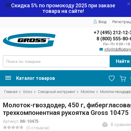
Скидка 5% по промокоду
2025
при заказе
товара на сайте!
Вход
Регистрац
+7 (495) 212-12-
8 (800) 555-80-
Пн—Пт 9:00—18:
info@tdofficetorg
Найти
Каталог товаров
Главная
Gross
Слесарный инструмент
Молотки
Молотки-гвоздоде
Молоток-гвоздодер, 450 г, фибергласова
трехкомпонентная рукоятка Gross 10475
Артикул:
MI-10475
В сравнен
(0 отзывов)