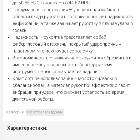
до 50-55 HRC, а носок — до 44-52 HRC.
Продуманная конструкция — увеличенная «юбка» в
области входа рукоятки в головку повышает надежность
ее фиксации, а также защищает рукоятку в случае удара о
гвоздь.
Надежность — рукоятка представляет собой
фибергласовый стержень, покрытый ударопрочным
пластиком, что исключает ее поломку.
Эргономичность — нижняя часть рукоятки обрезинена и
имеет рельефную поверхность, благодаря чему
инструмент не выскальзывает из ладони.
Комфортное использование — молоток идеально
сбалансирован, а материал рукоятки эффективно гасит
вибрации при ударе, что снижает усталость во время
длительной работы.
Категория:
Молотки-гвоздодеры
Характеристики: