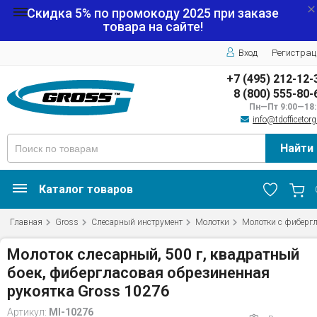
Скидка 5% по промокоду
2025
при заказе
товара на сайте!
Вход
Регистрац
+7 (495) 212-12-
8 (800) 555-80-
Пн—Пт 9:00—18:
info@tdofficetorg
Найти
Каталог товаров
Главная
Gross
Слесарный инструмент
Молотки
Молотки с фибергл
Молоток слесарный, 500 г, квадратный
боек, фибергласовая обрезиненная
рукоятка Gross 10276
Артикул:
MI-10276