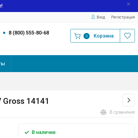
!
Вход
Регистрация
9
8 (800) 555-80-68
Корзина
0
ты
V Gross 14141
В сравнение
В наличии