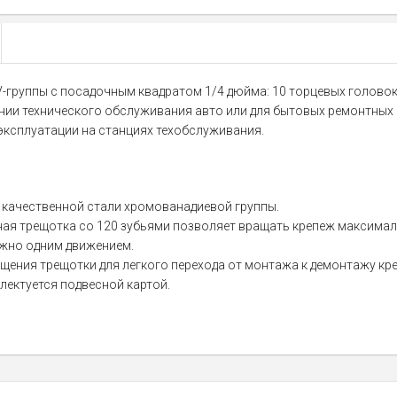
V-группы с посадочным квадратом 1/4 дюйма: 10 торцевых головок
нии технического обслуживания авто или для бытовых ремонтных 
эксплуатации на станциях техобслуживания.
 качественной стали хромованадиевой группы.
ая трещотка со 120 зубьями позволяет вращать крепеж максимал
ожно одним движением.
ения трещотки для легкого перехода от монтажа к демонтажу кр
лектуется подвесной картой.