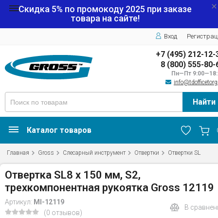
Скидка 5% по промокоду
2025
при заказе
товара на сайте!
Вход
Регистрац
+7 (495) 212-12-
8 (800) 555-80-
Пн—Пт 9:00—18:
info@tdofficetorg
Найти
Каталог товаров
Главная
Gross
Слесарный инструмент
Отвертки
Отвертки SL
Отвертка SL8 x 150 мм, S2,
трехкомпонентная рукоятка Gross 12119
Артикул:
MI-12119
В сравнен
(0 отзывов)