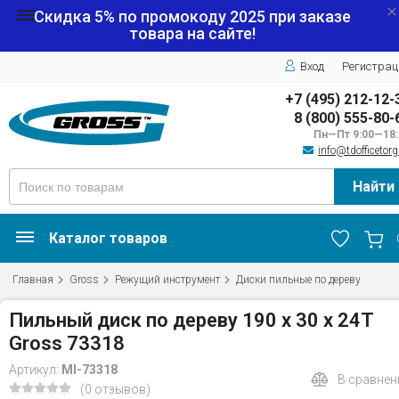
Скидка 5% по промокоду
2025
при заказе
товара на сайте!
Вход
Регистрац
+7 (495) 212-12-
8 (800) 555-80-
Пн—Пт 9:00—18:
info@tdofficetorg
Найти
Каталог товаров
Главная
Gross
Режущий инструмент
Диски пильные по дереву
Пильный диск по дереву 190 x 30 x 24Т
Gross 73318
Артикул:
MI-73318
В сравнен
(0 отзывов)