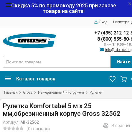
Скидка 5% по промокоду
2025
при заказе
товара на сайте!
Вход
Регистрац
+7 (495) 212-12-
8 (800) 555-80-
Пн—Пт 9:00—18:
info@tdofficetorg
Найти
Каталог товаров
Главная
Gross
Измерительный инструмент
Рулетки
Рулетка Komfortabel 5 м х 25
мм,обрезиненный корпус Gross 32562
Артикул:
MI-32562
В сравнен
(0 отзывов)