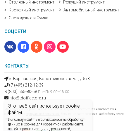
Столярный инструмент
Режущий инструмент
Крепежный инструмент
Автомобильный инструмент
Спецодежда и Сумки
СОЦСЕТИ
КОНТАКТЫ
м. Варшавская, Болотниковская ул., д.5к3
+7 (495) 212-12-39
8 (800) 555-80-68
Пн—Пт 9:00—18:00
info@tdofficetorg.ru
Этот веб-сайт использует cookie-
Мы получаем и обрабатываем персональные данные посетителей нашего сайта в
файлы.
соответствии с
официальной политикой
. Если вы не даете согласия на обработку своих
персональных данных, вам необходимо покинуть наш сайт.
Используя сайт, вы соглашаетесь на обработку
данных в Cookies для корректной работы сайта,
вашей персонализации и других целей,