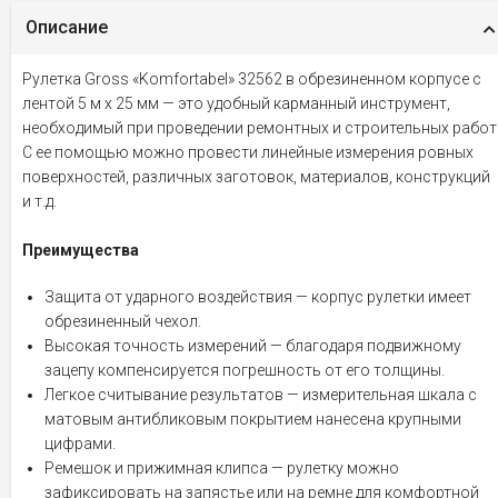
Описание
Рулетка Gross «Komfortabel» 32562 в обрезиненном корпусе с
лентой 5 м х 25 мм — это удобный карманный инструмент,
необходимый при проведении ремонтных и строительных работ
С ее помощью можно провести линейные измерения ровных
поверхностей, различных заготовок, материалов, конструкций
и т.д.
Преимущества
Защита от ударного воздействия — корпус рулетки имеет
обрезиненный чехол.
Высокая точность измерений — благодаря подвижному
зацепу компенсируется погрешность от его толщины.
Легкое считывание результатов — измерительная шкала с
матовым антибликовым покрытием нанесена крупными
цифрами.
Ремешок и прижимная клипса — рулетку можно
зафиксировать на запястье или на ремне для комфортной