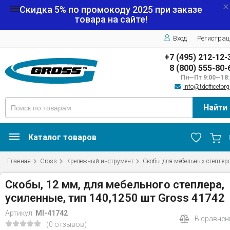
Скидка 5% по промокоду
2025
при заказе
товара на сайте!
Вход
Регистрац
+7 (495) 212-12-
8 (800) 555-80-
Пн—Пт 9:00—18:
info@tdofficetorg
Найти
Каталог товаров
Главная
Gross
Крепежный инструмент
Скобы для мебельных степлер
Скобы, 12 мм, для мебельного степлера,
усиленные, тип 140,1250 шт Gross 41742
Артикул:
MI-41742
В сравнен
(0 отзывов)