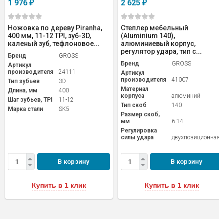
1 976
2 625
₽
₽
Ножовка по дереву Piranha,
Степлер мебельный
400 мм, 11-12 TPI, зуб-3D,
(Aluminium 140),
каленый зуб, тефлоновое...
алюминиевый корпус,
регулятор удара, тип с...
Бренд
GROSS
Бренд
GROSS
Артикул
производителя
24111
Артикул
производителя
41007
Тип зубьев
3D
Материал
Длина, мм
400
корпуса
алюминий
Шаг зубьев, TPI
11-12
Тип скоб
140
Марка стали
SK5
Размер скоб,
мм
6-14
Регулировка
силы удара
двухпозиционна
В корзину
В корзину
Купить в 1 клик
Купить в 1 клик