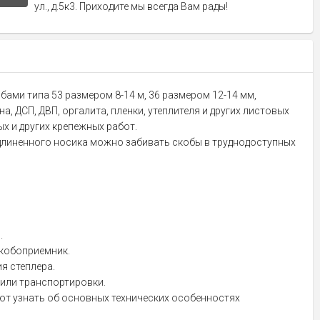
ул., д.5к3. Приходите мы всегда Вам рады!
бами типа 53 размером 8-14 м, 36 размером 12-14 мм,
, ДСП, ДВП, оргалита, пленки, утеплителя и других листовых
х и других крепежных работ.
удлиненного носика можно забивать скобы в труднодоступных
.
скобоприемник.
я степлера.
или транспортировки.
ют узнать об основных технических особенностях