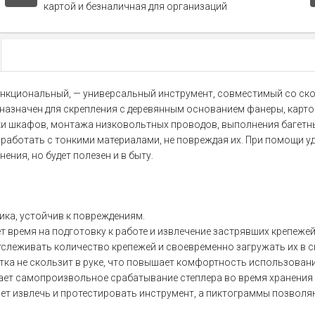
картой и безналичная для организаций
функциональный, — универсальный инструмент, совместимый со ско
назначен для скрепления с деревянным основанием фанеры, картона
ки шкафов, монтажа низковольтных проводов, выполнения багетны
 работать с тонкими материалами, не повреждая их. При помощи 
ния, но будет полезен и в быту.
ика, устойчив к повреждениям.
 время на подготовку к работе и извлечение застрявших крепежей
слеживать количество крепежей и своевременно загружать их в 
ка не скользит в руке, что повышает комфортность использовани
ет самопроизвольное срабатывание степлера во время хранения 
ет извлечь и протестировать инструмент, а пиктограммы позволя