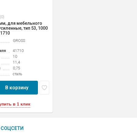
(0)
 мм, для мебельного
усиленные, тип 53, 1000
41710
GROSS
еля
41710
10
11,4
м
0,75
сталь
В корзину
упить в 1 клик
СОЦСЕТИ