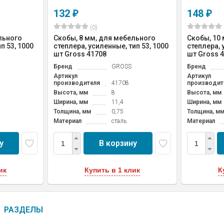
132
148
₽
₽
(0)
льного
Скобы, 8 мм, для мебельного
Скобы, 10
п 53, 1000
степлера, усиленные, тип 53, 1000
степлера, 
шт Gross 41708
шт Gross 
Бренд
GROSS
Бренд
Артикул
Артикул
производителя
41708
производит
Высота, мм
8
Высота, мм
Ширина, мм
11,4
Ширина, мм
Толщина, мм
0,75
Толщина, м
Материал
сталь
Материал
у
В корзину
ик
Купить в 1 клик
К
РАЗДЕЛЫ