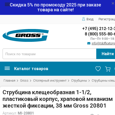
Скидка 5% по промокоду
2025
при заказе
товара на сайте!
Вход
Регистрац
+7 (495) 212-12-
8 (800) 555-80-
Пн—Пт 9:00—18:
info@tdofficetorg
Найти
Каталог товаров
Главная
Gross
Столярный инструмент
Струбцины
Струбцины кле
Струбцина клещеобразная 1-1/2,
пластиковый корпус, храповой механизм
жесткой фиксации, 38 мм Gross 20801
Артикул:
MI-20801