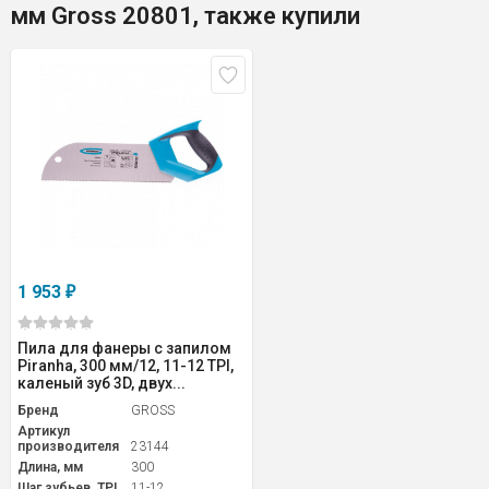
мм Gross 20801, также купили
1 953
₽
Пила для фанеры с запилом
Piranha, 300 мм/12, 11-12 TPI,
каленый зуб 3D, двух...
Бренд
GROSS
Артикул
производителя
23144
Длина, мм
300
Шаг зубьев, TPI
11-12