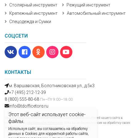
Столярный инструмент
Режущий инструмент
Крепежный инструмент
Автомобильный инструмент
Спецодежда и Сумки
СОЦСЕТИ
КОНТАКТЫ
м. Варшавская, Болотниковская ул., д.5к3
+7 (495) 212-12-39
8 (800) 555-80-68
Пн—Пт 9:00—18:00
info@tdofficetorg.ru
Этот веб-сайт использует cookie-
Мы получаем и обрабатываем персональные данные посетителей нашего сайта в
файлы.
соответствии с
официальной политикой
. Если вы не даете согласия на обработку своих
персональных данных, вам необходимо покинуть наш сайт.
Используя сайт, вы соглашаетесь на обработку
данных в Cookies для корректной работы сайта,