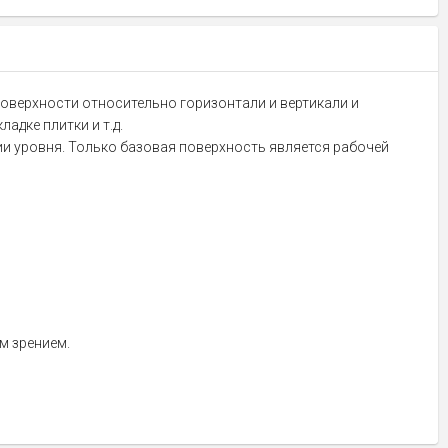
поверхности относительно горизонтали и вертикали и
адке плитки и т.д.
и уровня. Только базовая поверхность является рабочей
м зрением.