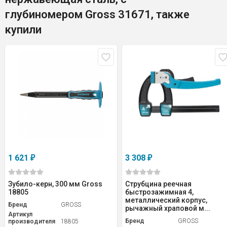
глубиномером Gross 31671, также
купили
1 621
3 308
₽
₽
Зубило-керн, 300 мм Gross
Струбцина реечная
18805
быстрозажимная 4,
металлический корпус,
Бренд
GROSS
рычажный храповой м...
Артикул
Бренд
GROSS
производителя
18805