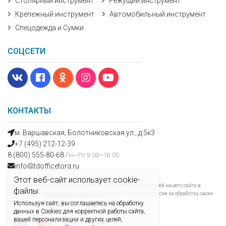
Столярный инструмент
Режущий инструмент
Крепежный инструмент
Автомобильный инструмент
Спецодежда и Сумки
СОЦСЕТИ
КОНТАКТЫ
м. Варшавская, Болотниковская ул., д.5к3
+7 (495) 212-12-39
8 (800) 555-80-68
Пн—Пт 9:00—18:00
info@tdofficetorg.ru
Этот веб-сайт использует cookie-
Мы получаем и обрабатываем персональные данные посетителей нашего сайта в
файлы.
соответствии с
официальной политикой
. Если вы не даете согласия на обработку своих
персональных данных, вам необходимо покинуть наш сайт.
Используя сайт, вы соглашаетесь на обработку
данных в Cookies для корректной работы сайта,
вашей персонализации и других целей,