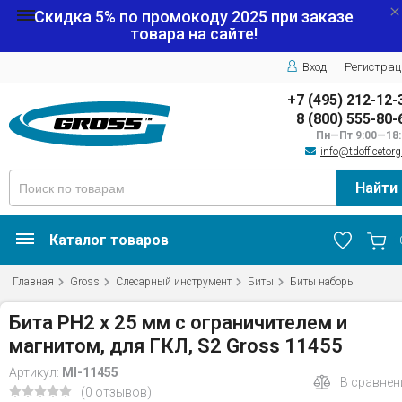
Скидка 5% по промокоду
2025
при заказе
товара на сайте!
Вход
Регистрац
+7 (495) 212-12-
8 (800) 555-80-
Пн—Пт 9:00—18:
info@tdofficetorg
Найти
Каталог товаров
Главная
Gross
Слесарный инструмент
Биты
Биты наборы
Бита PH2 x 25 мм с ограничителем и
магнитом, для ГКЛ, S2 Gross 11455
Артикул:
MI-11455
В сравнен
(0 отзывов)