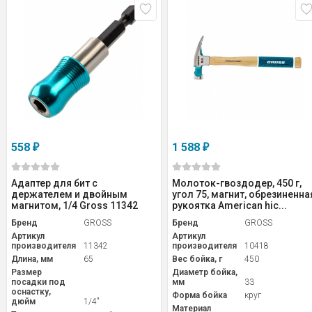
558
1 588
₽
₽
Адаптер для бит с
Молоток-гвоздодер, 450 г,
держателем и двойным
угол 75, магнит, обрезиненна
магнитом, 1/4 Gross 11342
рукоятка American hic...
Бренд
GROSS
Бренд
GROSS
Артикул
Артикул
производителя
11342
производителя
10418
Длина, мм
65
Вес бойка, г
450
Размер
Диаметр бойка,
посадки под
мм
33
оснастку,
Форма бойка
круг
дюйм
1/4"
Материал