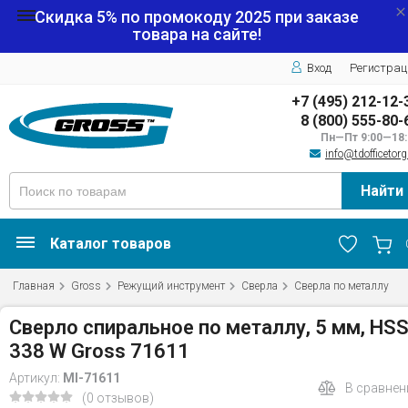
Скидка 5% по промокоду
2025
при заказе
товара на сайте!
Вход
Регистрац
+7 (495) 212-12-
8 (800) 555-80-
Пн—Пт 9:00—18:
info@tdofficetorg
Найти
Каталог товаров
Главная
Gross
Режущий инструмент
Сверла
Сверла по металлу
Сверло спиральное по металлу, 5 мм, HSS
338 W Gross 71611
Артикул:
MI-71611
В сравнен
(0 отзывов)