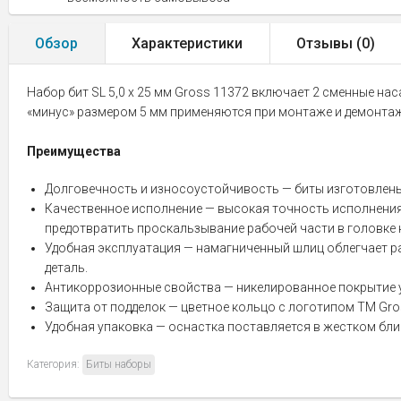
Обзор
Характеристики
Отзывы (
0
)
Набор бит SL 5,0 х 25 мм Gross 11372 включает 2 сменные на
«минус» размером 5 мм применяются при монтаже и демонтаже
Преимущества
Долговечность и износоустойчивость — биты изготовлены
Качественное исполнение — высокая точность исполнения
предотвратить проскальзывание рабочей части в головке 
Удобная эксплуатация — намагниченный шлиц облегчает р
деталь.
Антикоррозионные свойства — никелированное покрытие у
Защита от подделок — цветное кольцо с логотипом ТМ Gro
Удобная упаковка — оснастка поставляется в жестком бли
Категория:
Биты наборы