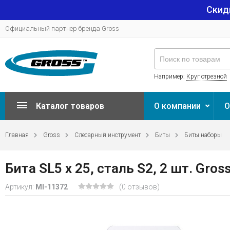
Скид
Официальный партнер бренда Gross
Например:
Круг отрезной
Каталог товаров
О компании
О
Главная
Gross
Слесарный инструмент
Биты
Биты наборы
Бита SL5 х 25, сталь S2, 2 шт. Gros
Артикул:
MI-11372
(0 отзывов)