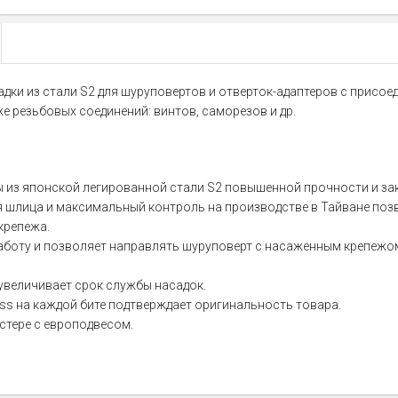
садки из стали S2 для шуруповертов и отверток-адаптеров с прис
 резьбовых соединений: винтов, саморезов и др.
 из японской легированной стали S2 повышенной прочности и зак
 шлица и максимальный контроль на производстве в Тайване поз
крепежа.
аботу и позволяет направлять шуруповерт с насаженным крепежом
величивает срок службы насадок.
ss на каждой бите подтверждает оригинальность товара.
стере с европодвесом.