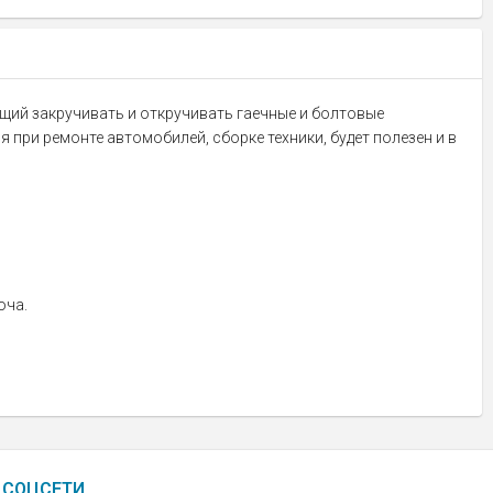
щий закручивать и откручивать гаечные и болтовые
 при ремонте автомобилей, сборке техники, будет полезен и в
юча.
СОЦСЕТИ