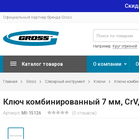
Скид
Официальный партнер бренда Gross
Например:
Круг отрезной
Каталог товаров
О компании
О
Главная
Gross
Слесарный инструмент
Ключи
Ключи комби
Ключ комбинированный 7 мм, CrV
Артикул:
MI-15126
(0 отзывов)