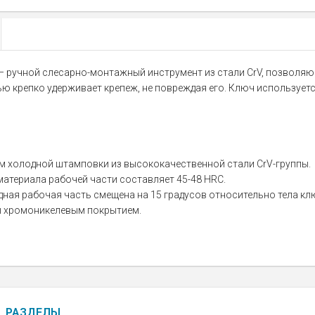
— ручной слесарно-монтажный инструмент из стали CrV, позволяю
ю крепко удерживает крепеж, не повреждая его. Ключ используется
м холодной штамповки из высококачественной стали CrV-группы.
атериала рабочей части составляет 45-48 HRC.
дная рабочая часть смещена на 15 градусов относительно тела кл
ы хромоникелевым покрытием.
РАЗДЕЛЫ