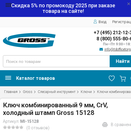
Скидка 5% по промокоду
2025
при заказе
товара на сайте!
Вход
Регистрац
+7 (495) 212-12-
8 (800) 555-80-
Пн—Пт 9:00—18:
info@tdofficetorg
Найти
Каталог товаров
Главная
Gross
Слесарный инструмент
Ключи
Ключи комбинирова
Ключ комбинированный 9 мм, CrV,
холодный штамп Gross 15128
Артикул:
MI-15128
В сравнен
(0 отзывов)