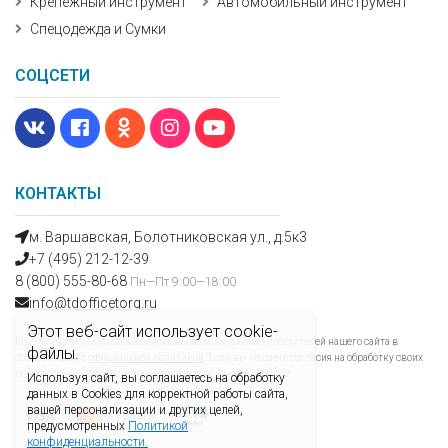
Крепежный инструмент
Автомобильный инструмент
Спецодежда и Сумки
СОЦСЕТИ
КОНТАКТЫ
м. Варшавская, Болотниковская ул., д.5к3
+7 (495) 212-12-39
8 (800) 555-80-68
Пн—Пт 9:00—18:00
info@tdofficetorg.ru
Этот веб-сайт использует cookie-
Мы получаем и обрабатываем персональные данные посетителей нашего сайта в
файлы.
соответствии с
официальной политикой
. Если вы не даете согласия на обработку своих
персональных данных, вам необходимо покинуть наш сайт.
Используя сайт, вы соглашаетесь на обработку
данных в Cookies для корректной работы сайта,
вашей персонализации и других целей,
предусмотренных
Политикой
конфиденциальности.