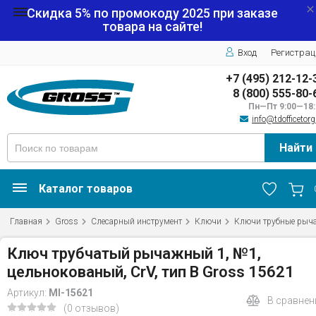
Скидка 5% по промокоду
2025
при заказе
товара на сайте!
Вход
Регистрац
+7 (495) 212-12-
8 (800) 555-80-
Пн—Пт 9:00—18:
info@tdofficetorg
Найти
Каталог товаров
Главная
Gross
Слесарный инструмент
Ключи
Ключи трубные рыч
Ключ трубчатый рычажный 1, №1,
цельнокованый, CrV, тип B Gross 15621
Артикул:
MI-15621
В сравнен
(0 отзывов)