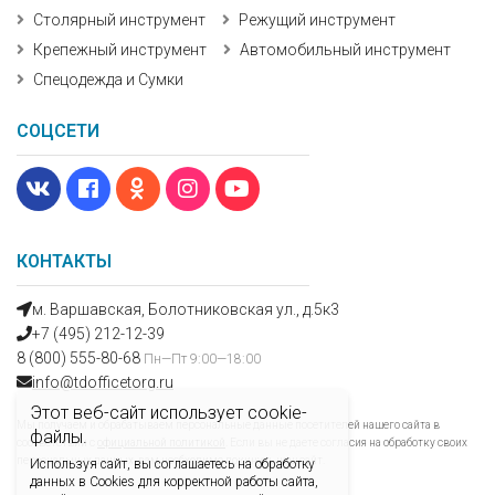
Столярный инструмент
Режущий инструмент
Крепежный инструмент
Автомобильный инструмент
Спецодежда и Сумки
СОЦСЕТИ
КОНТАКТЫ
м. Варшавская, Болотниковская ул., д.5к3
+7 (495) 212-12-39
8 (800) 555-80-68
Пн—Пт 9:00—18:00
info@tdofficetorg.ru
Этот веб-сайт использует cookie-
Мы получаем и обрабатываем персональные данные посетителей нашего сайта в
файлы.
соответствии с
официальной политикой
. Если вы не даете согласия на обработку своих
персональных данных, вам необходимо покинуть наш сайт.
Используя сайт, вы соглашаетесь на обработку
данных в Cookies для корректной работы сайта,