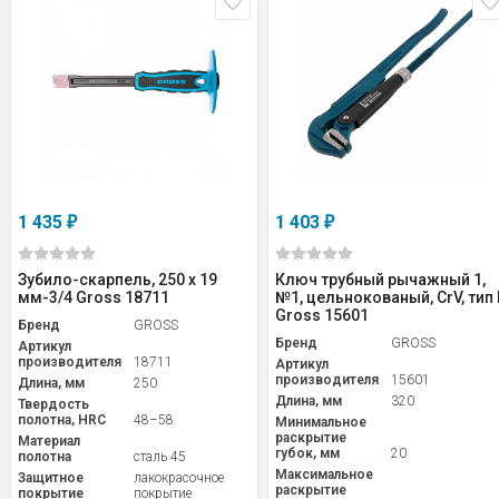
1 435
1 403
₽
₽
Зубило-скарпель, 250 х 19
Ключ трубный рычажный 1,
мм-3/4 Gross 18711
№1, цельнокованый, CrV, тип 
Gross 15601
Бренд
GROSS
Бренд
GROSS
Артикул
производителя
18711
Артикул
производителя
15601
Длина, мм
250
Длина, мм
320
Твердость
полотна, HRC
48–58
Минимальное
раскрытие
Материал
губок, мм
20
полотна
сталь 45
Максимальное
Защитное
лакокрасочное
раскрытие
покрытие
покрытие