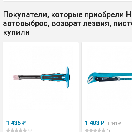
Покупатели, которые приобрели 
автовыброс, возврат лезвия, пист
купили
1 435
1 403
₽
₽
1 441
₽
(0)
(0)