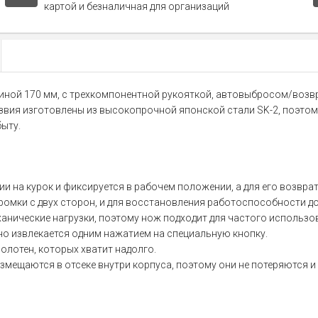
картой и безналичная для организаций
ной 170 мм, с трехкомпонентной рукояткой, автовыбросом/возвр
езвия изготовлены из высокопрочной японской стали SK-2, поэтом
ыту.
 на курок и фиксируется в рабочем положении, а для его возврат
ромки с двух сторон, и для восстановления работоспособности до
анические нагрузки, поэтому нож подходит для частого использо
но извлекается одним нажатием на специальную кнопку.
олотен, которых хватит надолго.
ещаются в отсеке внутри корпуса, поэтому они не потеряются и в