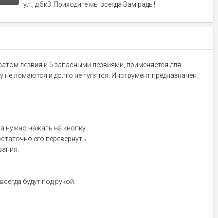
ул., д.5к3. Приходите мы всегда Вам рады!
атом лезвия и 5 запасными лезвиями, применяется для
у не ломаются и долго не тупятся. Инструмент предназначен
а нужно нажать на кнопку.
статочно его перевернуть.
вания.
сегда будут под рукой.