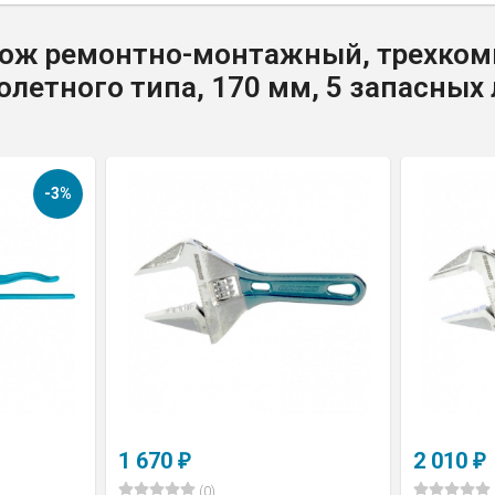
Нож ремонтно-монтажный, трехком
олетного типа, 170 мм, 5 запасных 
-3%
1 670
2 010
₽
₽
(0)