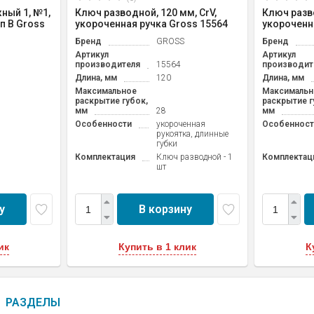
ный 1, №1,
Ключ разводной, 120 мм, CrV,
Ключ разво
п B Gross
укороченная ручка Gross 15564
укороченн
Бренд
GROSS
Бренд
Артикул
Артикул
производителя
15564
производит
Длина, мм
120
Длина, мм
Максимальное
Максимальн
раскрытие губок,
раскрытие г
мм
28
мм
Особенности
укороченная
Особенност
рукоятка, длинные
губки
Комплектация
Ключ разводной - 1
Комплектац
шт
у
В корзину
ик
Купить в 1 клик
К
РАЗДЕЛЫ