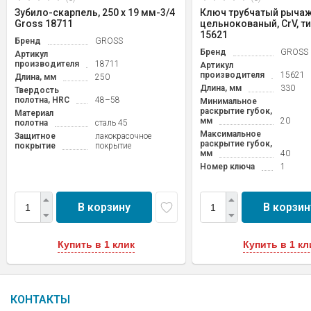
Зубило-скарпель, 250 х 19 мм-3/4
Ключ трубчатый рычаж
Gross 18711
цельнокованый, CrV, ти
15621
Бренд
GROSS
Бренд
GROSS
Артикул
производителя
18711
Артикул
производителя
15621
Длина, мм
250
Длина, мм
330
Твердость
полотна, HRC
48–58
Минимальное
раскрытие губок,
Материал
мм
20
полотна
сталь 45
Максимальное
Защитное
лакокрасочное
раскрытие губок,
покрытие
покрытие
мм
40
Номер ключа
1
В корзину
В корзин
Купить в 1 клик
Купить в 1 кл
КОНТАКТЫ