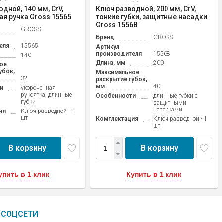
дной, 140 мм, CrV,
Ключ разводной, 200 мм, CrV,
ая ручка Gross 15565
тонкие губки, защитные насадки
Gross 15568
GROSS
Бренд
GROSS
еля
15565
Артикул
производителя
15568
140
Длина, мм
200
ое
убок,
Максимальное
32
раскрытие губок,
мм
40
и
укороченная
рукоятка, длинные
Особенности
длинные губки с
губки
защитными
насадками
ия
Ключ разводной - 1
шт
Комплектация
Ключ разводной - 1
шт
В корзину
В корзину
упить в 1 клик
Купить в 1 клик
СОЦСЕТИ