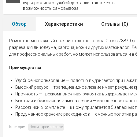
курьером или службой доставки, так же есть
возможность самовывоза
Обзор
Характеристики
Отзывы (
0
)
Ремонтно-монтажный нож пистолетного типа Gross 78870 дли
разрезания линолеума, картона, кожи и других материалов. Л
для профессиональных работ, но может использоваться и в б
Преимущества
Удобное использование — полотно выдвигается при нажатии
Высокий ресурс — трапециевидное лезвие имеет режущие к
Прочность — трехкомпонентная рукоятка выдерживает мех
Быстрая и безопасная замена лезвия — изношенное полот
Расходники в комплекте — к ножу прилагается 5 запасных п
Продуманное хранение расходников — сменные полотна разм
Категория:
Ножи строительные