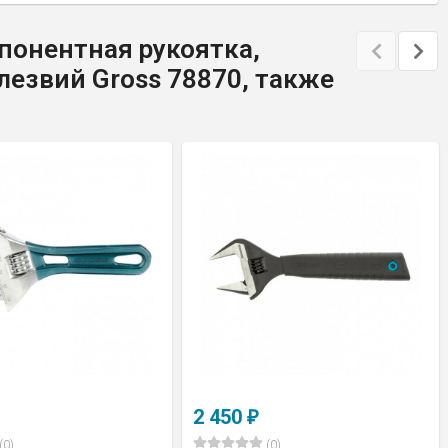
понентная рукоятка,
лезвий Gross 78870, также
2 450
₽
(0)
(0)