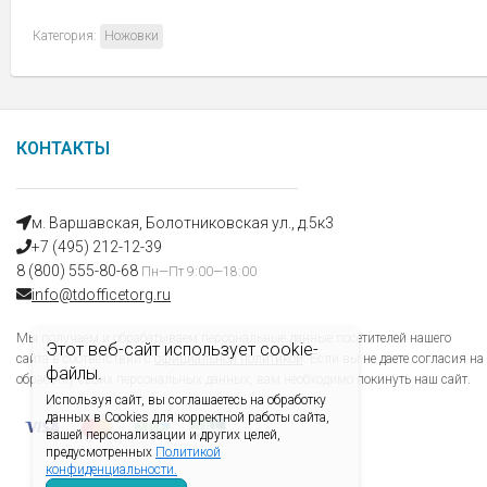
Категория:
Ножовки
КОНТАКТЫ
м. Варшавская, Болотниковская ул., д.5к3
+7 (495) 212-12-39
8 (800) 555-80-68
Пн—Пт 9:00—18:00
info@tdofficetorg.ru
Мы получаем и обрабатываем персональные данные посетителей нашего
Этот веб-сайт использует cookie-
сайта в соответствии с
официальной политикой
. Если вы не даете согласия на
файлы.
обработку своих персональных данных, вам необходимо покинуть наш сайт.
Используя сайт, вы соглашаетесь на обработку
данных в Cookies для корректной работы сайта,
вашей персонализации и других целей,
предусмотренных
Политикой
конфиденциальности.