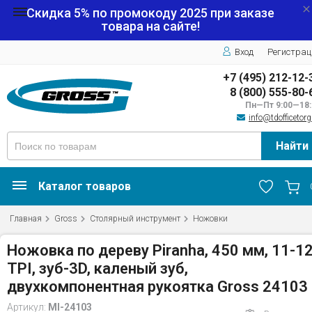
Скидка 5% по промокоду
2025
при заказе
товара на сайте!
Вход
Регистрац
+7 (495) 212-12-
8 (800) 555-80-
Пн—Пт 9:00—18:
info@tdofficetorg
Найти
Каталог товаров
Главная
Gross
Столярный инструмент
Ножовки
Ножовка по дереву Piranha, 450 мм, 11-1
TPI, зуб-3D, каленый зуб,
двухкомпонентная рукоятка Gross 24103
Артикул:
MI-24103