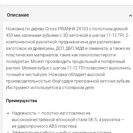
Описание
Ножовка по дереву Gross PIRANHA 24103 с полотном длиной
450 мм, калеными зубьями с 3D-заточкой и шагом 11-12 TPI, 2-
компонентной рукояткой, предназначена для распиловки
заготовок из древесины, ДСП, ДВП, МДФ и ламината, а также из
пластических материалов, таких как пенополистирол и
полиуретан. Может производить продольный и поперечный
распил. Мелкие зубья с шагом 11-12 TPI позволяют выполнять
точный и чистый рез. Ножовка обладает высокой
производительностью благодаря трехгранной заточке зубьев.
Инструмент используется в столярном деле.
Преимущества
Надежность — полотно изготовлено из
высококачественной японской стали SK-5, а рукоятка —
из ударопрочного ABS-пластика.
Эффективная работа — зубья, закаленные токами