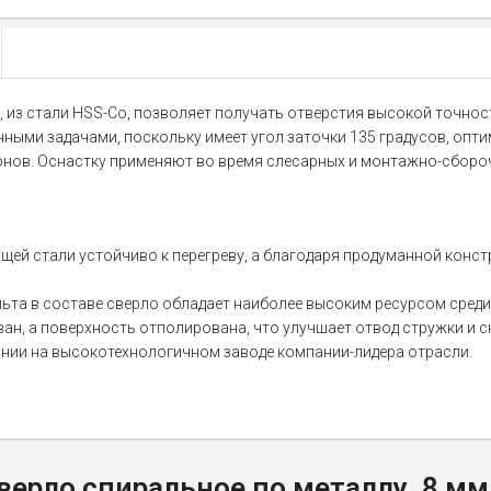
, из стали HSS-Co, позволяет получать отверстия высокой точнос
нными задачами, поскольку имеет угол заточки 135 градусов, опт
онов. Оснастку применяют во время слесарных и монтажно-сборо
ей стали устойчиво к перегреву, а благодаря продуманной конс
та в составе сверло обладает наиболее высоким ресурсом среди 
, а поверхность отполирована, что улучшает отвод стружки и сн
ании на высокотехнологичном заводе компании-лидера отрасли.
ерло спиральное по металлу, 8 мм,