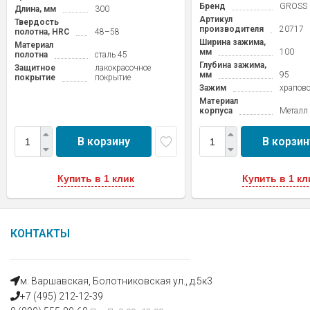
Бренд
GROSS
Длина, мм
300
Артикул
Твердость
производителя
20717
полотна, HRC
48–58
Ширина зажима,
Материал
мм
100
полотна
сталь 45
Глубина зажима,
Защитное
лакокрасочное
мм
95
покрытие
покрытие
Зажим
храпов
Материал
корпуса
Металл
В корзину
В корзин
Купить в 1 клик
Купить в 1 кл
КОНТАКТЫ
м. Варшавская, Болотниковская ул., д.5к3
+7 (495) 212-12-39