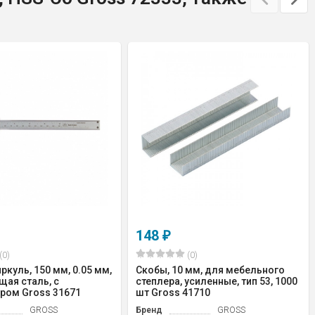
148
₽
(0)
(0)
куль, 150 мм, 0.05 мм,
Скобы, 10 мм, для мебельного
ая сталь, с
степлера, усиленные, тип 53, 1000
ром Gross 31671
шт Gross 41710
GROSS
Бренд
GROSS