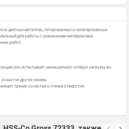
ти в цветных металлах, легированных и нелегированных
имальный для работы с указанными материалами.
чных работ.
трукции оно испытывает уменьшенную осевую нагрузку во
оснасток других линеек.
ижает трение оснастки о стенки отверстия.
 HSS-Co Gross 72333, также