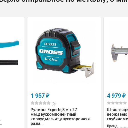
1 957
4 979
₽
₽
(0)
Рулетка Experte,8 м x 27
Штангенцир
мм,двухкомпонентный
нержавеющ
,
корпус,магнит,двухсторонняя
глубиноме
..
разм...
Бренд