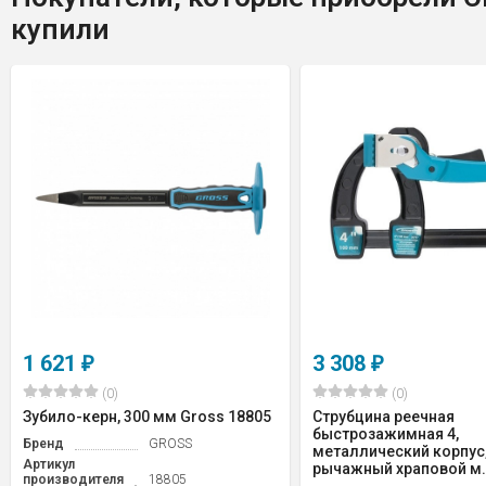
купили
1 621
3 308
₽
₽
(0)
(0)
Зубило-керн, 300 мм Gross 18805
Струбцина реечная
быстрозажимная 4,
Бренд
GROSS
металлический корпус
Артикул
рычажный храповой м.
производителя
18805