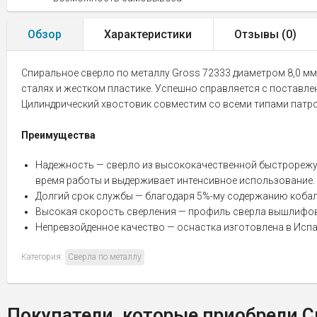
Обзор
Характеристики
Отзывы (
0
)
Спиральное сверло по металлу Gross 72333 диаметром 8,0 мм
сталях и жестком пластике. Успешно справляется с поставле
Цилиндрический хвостовик совместим со всеми типами патр
Преимущества
Надежность — сверло из высококачественной быстрорежущ
время работы и выдерживает интенсивное использование.
Долгий срок службы — благодаря 5%-му содержанию кобаль
Высокая скорость сверления — профиль сверла вышлифован
Непревзойденное качество — оснастка изготовлена в Исп
Категория:
Сверла по металлу
Покупатели, которые приобрели Св